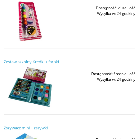
Dostępność:
duża ilość
Wysyłka w:
24 godziny
Zestaw szkolny Kredki + farbki
Dostępność:
średnia ilość
Wysyłka w:
24 godziny
Zszywacz mini + zszywki