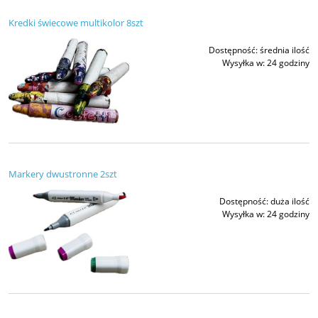
Kredki świecowe multikolor 8szt
Dostępność:
średnia ilość
Wysyłka w:
24 godziny
Markery dwustronne 2szt
Dostępność:
duża ilość
Wysyłka w:
24 godziny