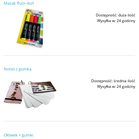
Mazak fluor 4szt
Dostępność:
duża ilość
Wysyłka w:
24 godziny
Notes z gumką
Dostępność:
średnia ilość
Wysyłka w:
24 godziny
Ołówek + gumki