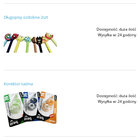
Długopisy ozdobne 2szt
Dostępność:
duża ilość
Wysyłka w:
24 godziny
Korektor taśma
Dostępność:
duża ilość
Wysyłka w:
24 godziny